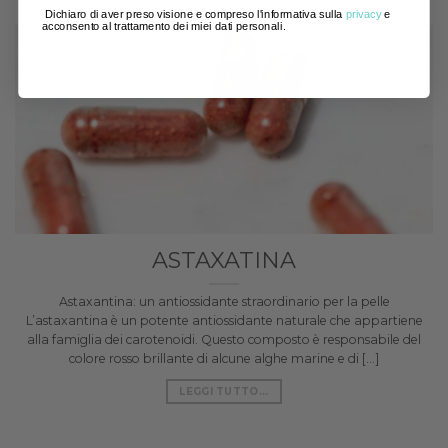
Dichiaro di aver preso visione e compreso l'informativa sulla
privacy
e
acconsento al trattamento dei miei dati personali.
ASTAXATINA
Astaxantina: un antiossidante straordinario per la pelle
L’astaxantina è un potente antiossidante naturale che appartiene
alla famiglia dei carotenoidi. Questo composto è responsabile del
colore rosso brillante di alcune alghe marine e di [...]
LEGGI TUTTO...