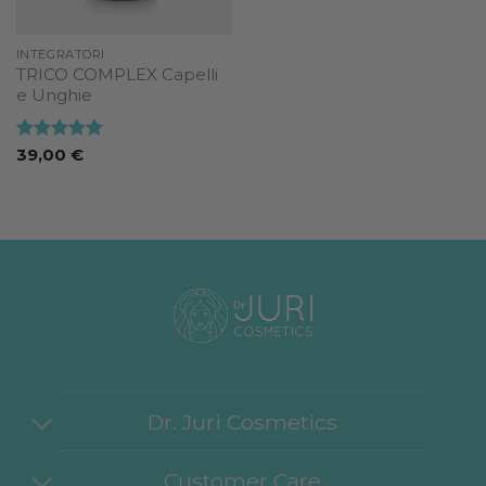
INTEGRATORI
TRICO COMPLEX Capelli
e Unghie
Valutato
5
39,00
€
su 5
Dr. Juri Cosmetics
Customer Care