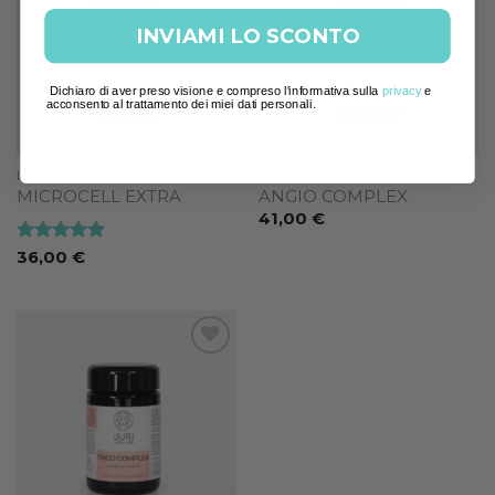
wishlist
wishlist
INVIAMI LO SCONTO
Dichiaro di aver preso visione e compreso l'informativa sulla
privacy
e
acconsento al trattamento dei miei dati personali.
INTEGRATORI
INTEGRATORI
MICROCELL EXTRA
ANGIO COMPLEX
41,00
€
Valutato
5
36,00
€
su 5
Add to
wishlist