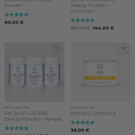
Powder
Beauty Powder –
Cioccolato
Valutato
60,00
€
4.87
su 5
Valutato
5
Il
Il
180,00
€
144,00
€
prezzo
prezzo
su 5
originale
attuale
era:
è:
180,00 €.
144,00 €.
Add to
Add to
wishlist
wishlist
INTEGRATORI
INTEGRATORI
Set 3x COLLAGENE
ANTIAGE COMPLEX
Beauty Powder – Vaniglia
Valutato
5
36,00
€
su 5