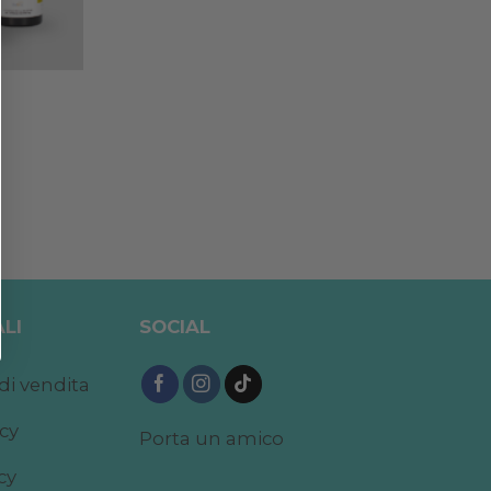
LI
SOCIAL
di vendita
acy
Porta un amico
cy