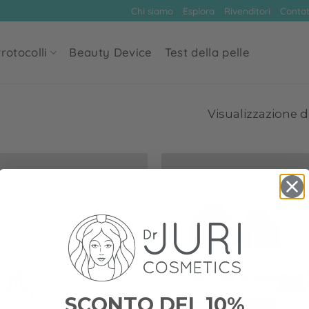
Chi siamo
Esplora
Rivenditori
Contat
rotocolli
Beauty Device
Test della pelle
Visualizzazione di
Add to
wishlist
SCONTO DEL 10%