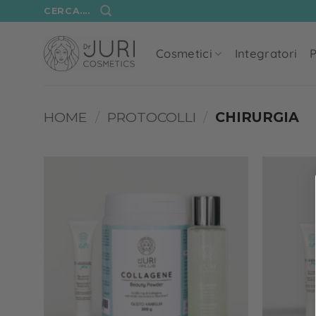
Salta
CERCA....
ai
contenuti
Cosmetici
Integratori
P
HOME
/
PROTOCOLLI
/
CHIRURGIA
Add to
wishlist