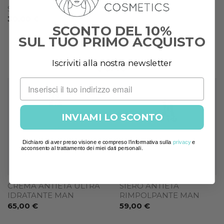
SIERO LIP FILLER
30,00
€
SCONTO DEL 10%
SUL TUO PRIMO ACQUISTO
Iscriviti alla nostra newsletter
UOMO
Add to
Add to
wishlist
wishlist
INVIAMI LO SCONTO
Dichiaro di aver preso visione e compreso l'informativa sulla
privacy
e
acconsento al trattamento dei miei dati personali.
CREMA ANTIETÀ ULTRA
SIERO ANTIETÀ
IDRATANTE MAN
RIMPOLPANTE MAN
65,00
€
59,00
€