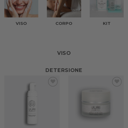
VISO
CORPO
KIT
VISO
DETERSIONE
Add to
Add to
wishlist
wishlist