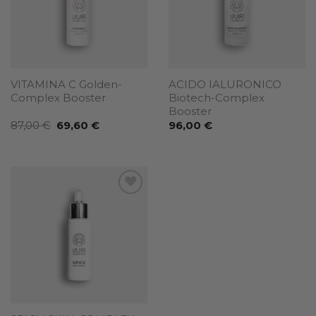
VITAMINA C Golden-
ACIDO IALURONICO
Complex Booster
Biotech-Complex
Booster
Il
Il
87,00
€
69,60
€
96,00
€
prezzo
prezzo
originale
attuale
era:
è:
87,00 €.
69,60 €.
Add to
wishlist