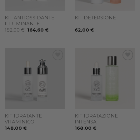
KIT ANTIOSSIDANTE –
KIT DETERSIONE
ILLUMINANTE
Il
Il
182,00
€
164,60
€
62,00
€
prezzo
prezzo
originale
attuale
era:
è:
182,00 €.
164,60 €.
Add to
Add to
wishlist
wishlist
KIT IDRATANTE –
KIT IDRATAZIONE
VITAMINICO
INTENSA
148,00
€
168,00
€