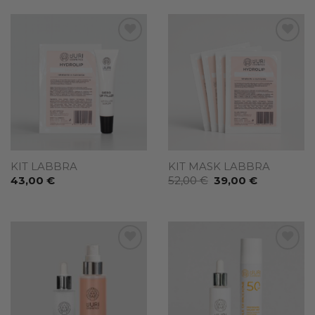
Add to
Add to
wishlist
wishlist
KIT LABBRA
KIT MASK LABBRA
Il
Il
43,00
€
52,00
€
39,00
€
prezzo
prezzo
originale
attuale
era:
è:
52,00 €.
39,00 €.
Add to
Add to
wishlist
wishlist