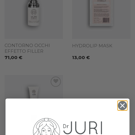
wishlist
wishlist
CONTORNO OCCHI
HYDROLIP MASK
EFFETTO FILLER
71,00
€
13,00
€
Add to
wishlist