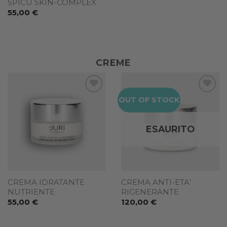
SPICU SKIN-COMPLEX
55,00
€
CREME
OUT OF STOCK
Add to
Add to
wishlist
wishlist
ESAURITO
CREMA IDRATANTE
CREMA ANTI-ETA’
NUTRIENTE
RIGENERANTE
55,00
€
120,00
€