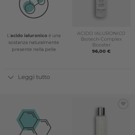
À
CONTORNO OCCHI
ACIDO IALURONICO
L’
acido ialuronico
è una
E
EFFETTO FILLER
Biotech-Complex
sostanza naturalmente
Booster
71,00
€
presente nella pelle
96,00
€
Leggi tutto
Add to
Add to
wishlist
wishlist