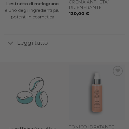
CREMA ANTI-ETA’
L’
estratto di melograno
RIGENERANTE
è uno degli ingredienti più
120,00
€
potenti in cosmetica
Leggi tutto
Add to
Add to
wishlist
wishlist
CRUNCHY MOUSSE
TONICO IDRATANTE
La
caffeina
è un attivo