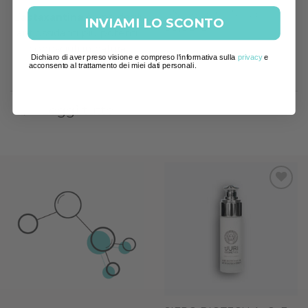
ANTIAGE COMPLEX
L’
astaxantina
è uno degli
INVIAMI LO SCONTO
36,00
€
antiossidanti più potenti
conosciuti in natura
Dichiaro di aver preso visione e compreso l'informativa sulla
privacy
e
acconsento al trattamento dei miei dati personali.
Leggi tutto
Add to
wishlist