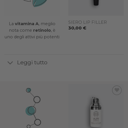
SIERO BIOTECH A+C+E
SIERO LIP FILLER
La
vitamina A
, meglio
52,00
€
30,00
€
nota come
retinolo
, è
uno degli attivi più potenti
Leggi tutto
dd to
Add to
Add to
ishlist
wishlist
wishlist