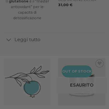
Il
glutatione
è il “master
Complex Booster
31,00
€
antioxidant” per le
Il
Il
87,00
€
69,60
€
capacità di
prezzo
prezzo
originale
attuale
detossificazione
era:
è:
87,00 €.
69,60 €.
Leggi tutto
OUT OF STOCK
Add to
wishlist
ESAURITO