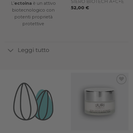
SIERO BIOTECH A+C+E
L’
ectoina
è un attivo
52,00
€
biotecnologico con
potenti proprietà
protettive
Leggi tutto
dd to
Add to
Add to
ishlist
wishlist
wishlist