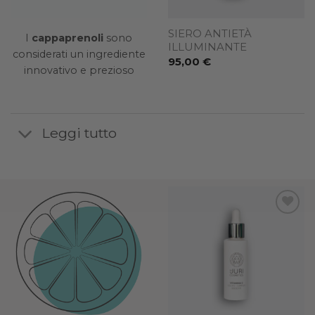
SIERO ANTIETÀ
I
cappaprenoli
sono
ILLUMINANTE
considerati un ingrediente
95,00
€
innovativo e prezioso
Leggi tutto
dd to
Add to
Add to
ishlist
wishlist
wishlist