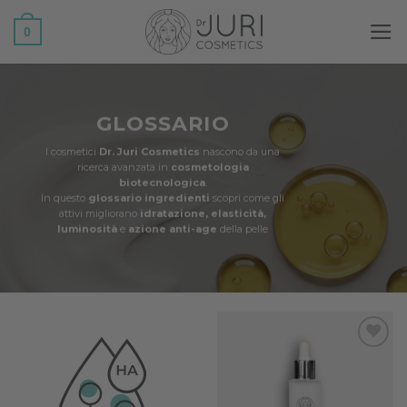
Salta
0
ai
contenuti
GLOSSARIO
I cosmetici
Dr. Juri Cosmetics
nascono da una
ricerca avanzata in
cosmetologia
biotecnologica
.
In questo
glossario ingredienti
scopri come gli
attivi migliorano
idratazione, elasticità,
luminosità
e
azione anti-age
della pelle
dd to
Add to
Add to
ishlist
wishlist
wishlist