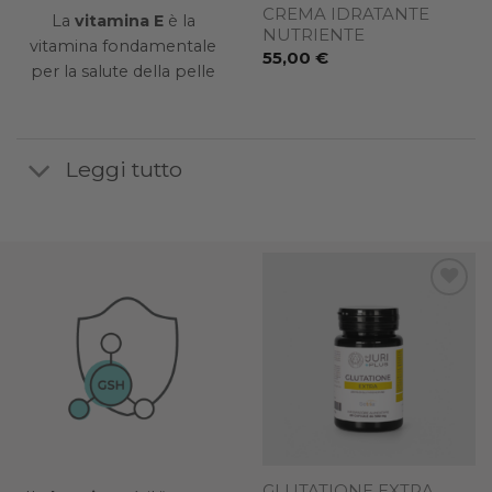
CREMA IDRATANTE
A
SIERO BIOTECH A+C+E
La
vitamina E
è la
NUTRIENTE
52,00
€
vitamina fondamentale
55,00
€
per la salute della pelle
Leggi tutto
Add to
Add to
wishlist
wishlist
VITAMINA C Golden-
GLUTATIONE EXTRA