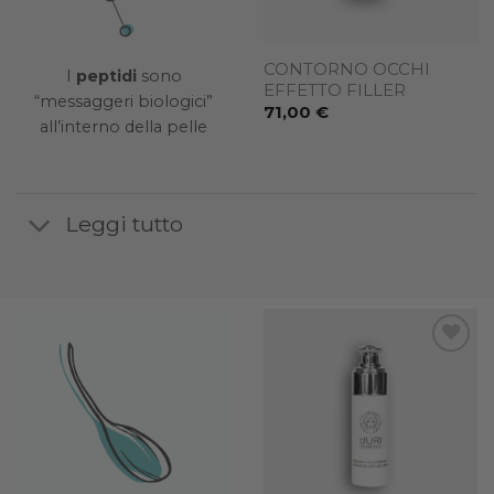
CREMA ANTIETÀ ULTRA
CONTORNO OCCHI
I
peptidi
sono
IDRATANTE MAN
EFFETTO FILLER
“messaggeri biologici”
65,00
€
71,00
€
all’interno della pelle
Leggi tutto
Add to
wishlist