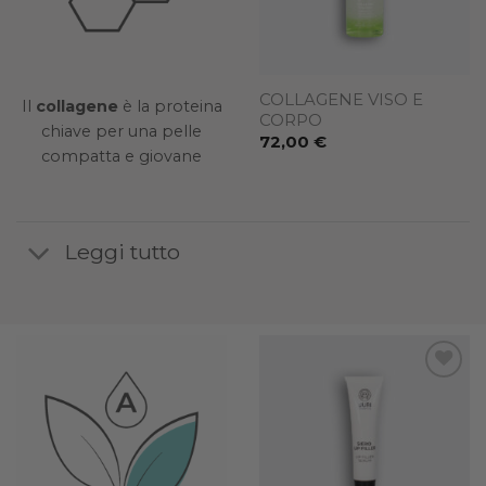
COLLAGENE Beauty
COLLAGENE VISO E
Il
collagene
è la proteina
Powder
CORPO
chiave per una pelle
60,00
€
72,00
€
compatta e giovane
Leggi tutto
Add to
Add to
wishlist
wishlist