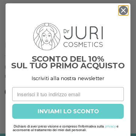
REGALO OMAGGIO
SCONTO DEL 10%
SUL TUO PRIMO ACQUISTO
Una sorpresa speciale inclusa gratuitamente
nel tuo ordine.
Iscriviti alla nostra newsletter
0,00
€
INVIAMI LO SCONTO
Dichiaro di aver preso visione e compreso l'informativa sulla
privacy
e
acconsento al trattamento dei miei dati personali.