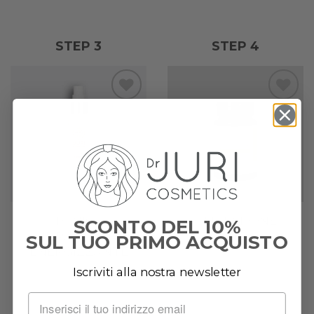
STEP 3
STEP 4
Add to
Add to
wishlist
wishlist
TONICO
GLUTATIONE
SCONTO DEL 10%
IDRATANTE
EXTRA
SUL TUO PRIMO ACQUISTO
ENERGIZZANTE
Iscriviti alla nostra newsletter