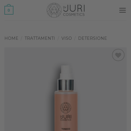
Salta
0
ai
contenuti
HOME
/
TRATTAMENTI
/
VISO
/
DETERSIONE
Add to
wishlist