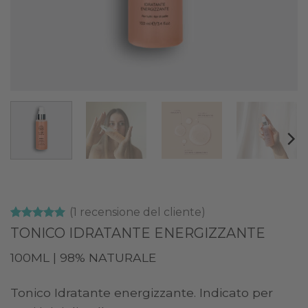
(
1
recensione del cliente)
Valutato
1
5
TONICO IDRATANTE ENERGIZZANTE
su 5 su
base di
100ML | 98% NATURALE
recensioni
Tonico Idratante energizzante. Indicato per