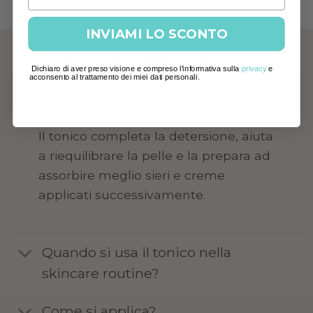
INVIAMI LO SCONTO
DOMANDE FREQUENTI
Dichiaro di aver preso visione e compreso l'informativa sulla
privacy
e
acconsento al trattamento dei miei dati personali.
A cosa serve il tonico viso?
Il tonico completa la detersione, aiuta
a riequilibrare la pelle e la prepara ad
assorbire meglio sieri e creme
applicati successivamente.
Quando si usa il tonico nella
skincare routine?
Come si applica?