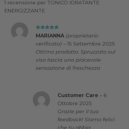
1 recensione per
TONICO IDRATANTE
ENERGIZZANTE
Valutato
5
MARIANNA
(proprietario
su 5
verificato)
–
15 Settembre 2025
Ottimo prodotto. Spruzzato sul
viso lascia una piacevole
sensazione di freschezza
Customer Care
–
6
Ottobre 2025
Grazie per il tuo
feedback! Siamo felici
che tu abbia