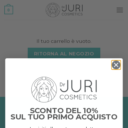
Salta
0
ai
contenuti
Il tuo carrello è vuoto.
RITORNA AL NEGOZIO
SCONTO DEL 10%
SUL TUO PRIMO ACQUISTO