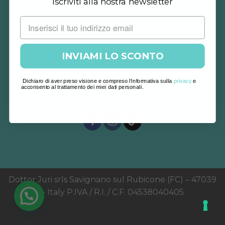
Iscriviti alla nostra newsletter
Dr. Juri Cosmetics
INVIAMI LO SCONTO
Customer Care
Dichiaro di aver preso visione e compreso l'informativa sulla
privacy
e
Note Legali
acconsento al trattamento dei miei dati personali.
Dottor Juri srls Savignano sul Rubicone (FC) – 47039
– Italy P.IVA / R.I. / C.F. 04538040405