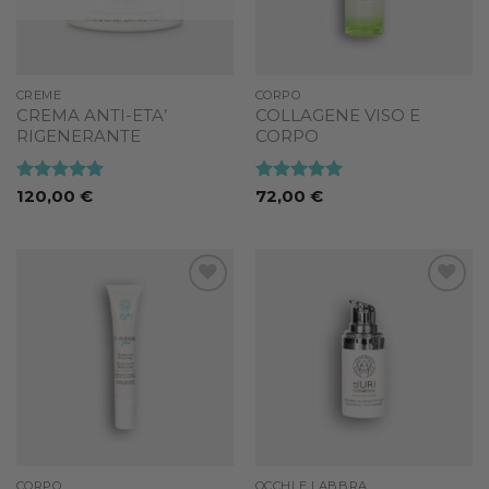
CREME
CORPO
CREMA ANTI-ETA’
COLLAGENE VISO E
RIGENERANTE
CORPO
Valutato
5
Valutato
5
120,00
€
72,00
€
su 5
su 5
Add to
Add to
wishlist
wishlist
CORPO
OCCHI E LABBRA