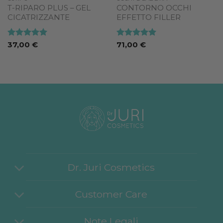
T-RIPARO PLUS – GEL
CONTORNO OCCHI
CICATRIZZANTE
EFFETTO FILLER
Valutato
5
Valutato
5
37,00
€
71,00
€
su 5
su 5
Dr. Juri Cosmetics
Customer Care
Note Legali