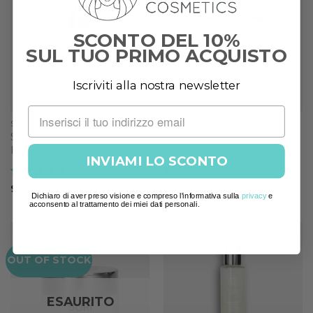
Add to
Add to
wishlist
wishlist
SCONTO DEL 10%
SUL TUO PRIMO ACQUISTO
Iscriviti alla nostra newsletter
SIERI E BOOSTER
CREME
SIERO ANTIETÀ
CREMA IDRATANTE
ILLUMINANTE
NUTRIENTE
INVIAMI LO SCONTO
Valutato
5
Valutato
5
95,00
€
55,00
€
Dichiaro di aver preso visione e compreso l'informativa sulla
privacy
e
su 5
su 5
acconsento al trattamento dei miei dati personali.
OUT OF STOCK
Add to
Add to
wishlist
wishlist
ESAURITO