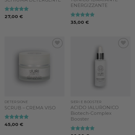
ENERGIZZANTE
Valutato
5
27,00
€
su 5
Valutato
5
35,00
€
su 5
Add to
Add to
wishlist
wishlist
DETERSIONE
SIERI E BOOSTER
ACIDO IALURONICO
SCRUB – CREMA VISO
Biotech-Complex
Booster
Valutato
5
45,00
€
su 5