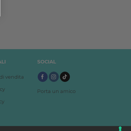
LI
SOCIAL
di vendita
acy
Porta un amico
cy