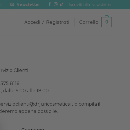
Iscriviti alla Newsletter
ti
Newsletter
Accedi / Registrati
Carrello
0
vizio Clienti
575 8116
 dalle 9:00 alle 18:00
servizioclienti@drjuricosmetics.it
o compila il
nderemo appena possibile.
Cognome