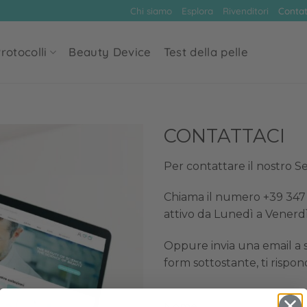
Chi siamo
Esplora
Rivenditori
Contat
rotocolli
Beauty Device
Test della pelle
CONTATTACI
Per contattare il nostro Ser
Chiama il numero +39 347 
attivo da Lunedì a Venerdì,
Oppure invia una email a
form sottostante, ti rispo
Nome