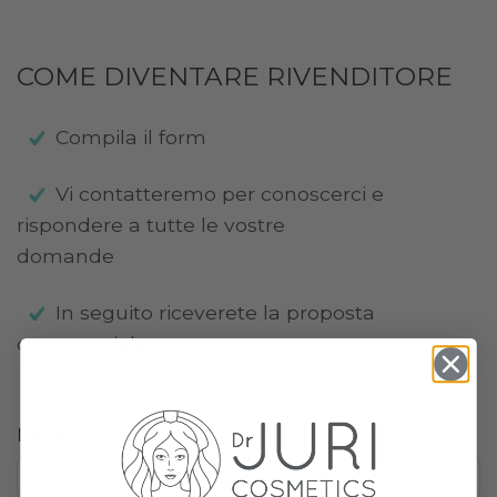
COME DIVENTARE
RIVENDITORE
Compila il form
Vi contatteremo per conoscerci e
rispondere a tutte le vostre
domande
In seguito riceverete la proposta
commerciale
Nome