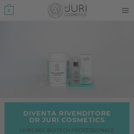
Salta
0
ai
contenuti
DIVENTA RIVENDITORE
DR JURI COSMETICS
SKINCARE BIOTECH PROFESSIONALE