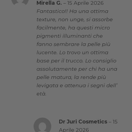
Valutato
5
Mirella G.
–
15 Aprile 2026
su 5
Fantastico!! Ha una ottima
texture, non unge, si assorbe
facilmente, ha questi micro
pigmenti illuminanti che
fanno sembrare la pelle più
lucente. Lo trovo un ottima
base per il trucco. Lo consiglio
assolutamente per chi ha una
pelle matura, la rende più
levigata e attenua i segni dell’
età.
Dr Juri Cosmetics
–
15
Aprile 2026