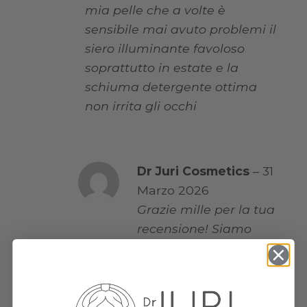
mia pelle che a volte è
sensibile mai avuto problemi il
siero illuminante favoloso
soprattutto in estate e la
schiuma detergente ottima
non irrita gli occhi
Dr Juri Cosmetics
–
31
Marzo 2026
Grazie mille per la tua
recensione! Siamo
felici che tu abbia
trovato i prodotti
adatti alla tua pelle
sensibile: sono