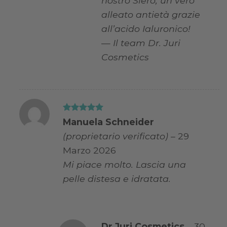
nostro Siero, un vero
alleato antietà grazie
all’acido Ialuronico!
— Il team Dr. Juri
Cosmetics
Valutato
5
Manuela Schneider
su 5
(proprietario verificato)
–
29
Marzo 2026
Mi piace molto. Lascia una
pelle distesa e idratata.
Dr Juri Cosmetics
–
30