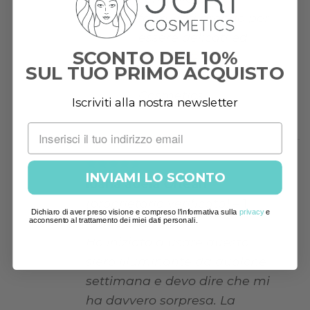
formulati proprio per
essere delicati ed
SCONTO DEL 10%
efficaci
SUL TUO PRIMO ACQUISTO
-Team Dr. Juri
Cosmetics
Iscriviti alla nostra newsletter
INVIAMI LO SCONTO
Valutato
5
Ioana adela Oltean
su 5
(proprietario verificato)
–
1
Dichiaro di aver preso visione e compreso l'informativa sulla
privacy
e
Aprile 2026
acconsento al trattamento dei miei dati personali.
Ho iniziato a usare questo
siero illuminante da qualche
settimana e devo dire che mi
ha davvero sorpresa. La