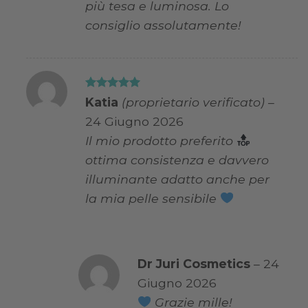
più tesa e luminosa. Lo
consiglio assolutamente!
Valutato
5
Katia
(proprietario verificato)
–
su 5
24 Giugno 2026
Il mio prodotto preferito
ottima consistenza e davvero
illuminante adatto anche per
la mia pelle sensibile
Dr Juri Cosmetics
–
24
Giugno 2026
Grazie mille!