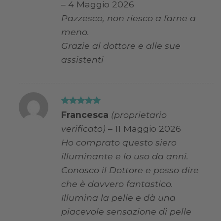
–
4 Maggio 2026
Pazzesco, non riesco a farne a
meno.
Grazie al dottore e alle sue
assistenti
Valutato
5
Francesca
(proprietario
su 5
verificato)
–
11 Maggio 2026
Ho comprato questo siero
illuminante e lo uso da anni.
Conosco il Dottore e posso dire
che è davvero fantastico.
Illumina la pelle e dà una
piacevole sensazione di pelle