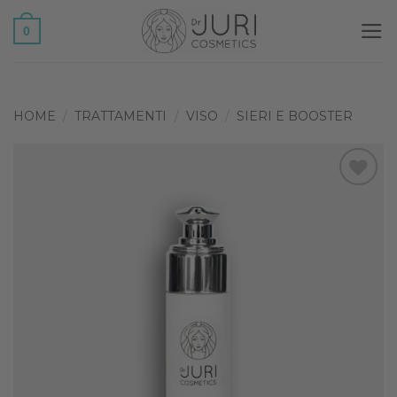
Salta
0
ai
contenuti
HOME
/
TRATTAMENTI
/
VISO
/
SIERI E BOOSTER
Add to
wishlist