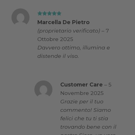
Valutato
5
Marcella De Pietro
su 5
(proprietario verificato)
–
7
Ottobre 2025
Davvero ottimo, illumina e
distende il viso.
Customer Care
–
5
Novembre 2025
Grazie per il tuo
commento! Siamo
felici che tu ti stia
trovando bene con il