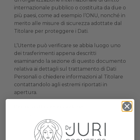
internazionale pubblico o costituita da due o
più paesi, come ad esempio l’ONU, nonché in
merito alle misure di sicurezza adottate dal
Titolare per proteggere i Dati.
L’Utente può verificare se abbia luogo uno
dei trasferimenti appena descritti
esaminando la sezione di questo documento
relativa ai dettagli sul trattamento di Dati
Personali o chiedere informazioni al Titolare
contattandolo agli estremi riportati in
apertura.
Periodo di conservazione
I Dati sono trattati e conservati per il tempo
richiesto dalle finalità per le quali sono stati
raccolti.