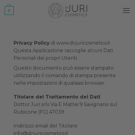
Salta
0
ai
contenuti
Privacy Policy
di www.drjuricosmetics.it
Questa Applicazione raccoglie alcuni Dati
Personali dei propri Utenti.
Questo documento può essere stampato
utilizzando il comando di stampa presente
nelle impostazioni di qualsiasi browser.
Titolare del Trattamento dei Dati
Dottor Juri srls Via E Mattei 9 Savignano sul
Rubicone (FC) 47039
Indirizzo email del Titolare:
info@drjuricosmetics.it