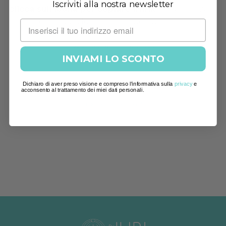
Iscriviti alla nostra newsletter
clicca sull’icona per copiare il
link
personalizzato
e condividilo nella chat dei tuoi amici!
*su un ordine minimo di €80
INVIAMI LO SCONTO
Dichiaro di aver preso visione e compreso l'informativa sulla
privacy
e
acconsento al trattamento dei miei dati personali.
se non vedi il link qui sotto devi accedere
al tuo profilo personale!