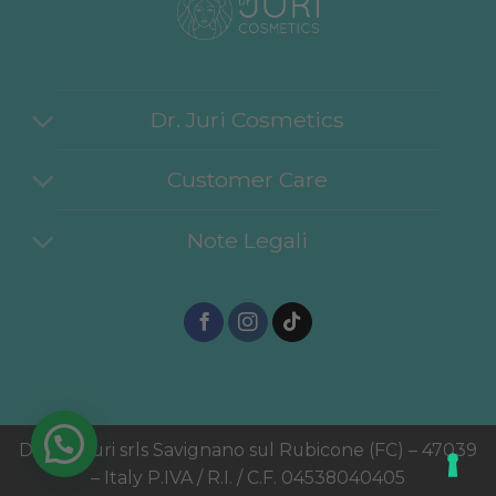
Dr. Juri Cosmetics
Customer Care
Note Legali
Dottor Juri srls Savignano sul Rubicone (FC) – 47039
– Italy P.IVA / R.I. / C.F. 04538040405