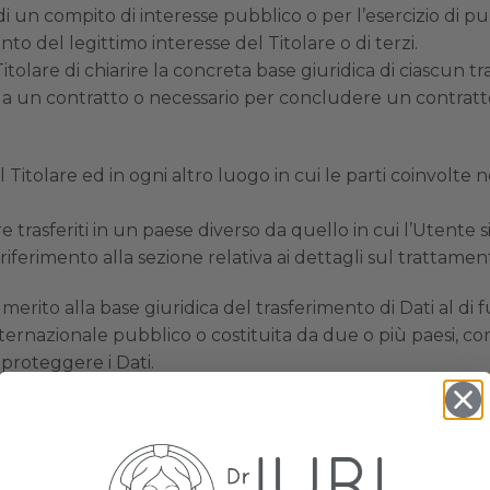
 un compito di interesse pubblico o per l’esercizio di pubbli
to del legittimo interesse del Titolare o di terzi.
lare di chiarire la concreta base giuridica di ciascun tra
 da un contratto o necessario per concludere un contratt
l Titolare ed in ogni altro luogo in cui le parti coinvolte 
 trasferiti in un paese diverso da quello in cui l’Utente s
ferimento alla sezione relativa ai dettagli sul trattament
 merito alla base giuridica del trasferimento di Dati al di
internazionale pubblico o costituita da due o più paesi, 
 proteggere i Dati.
ei trasferimenti appena descritti esaminando la sezione d
mazioni al Titolare contattandolo agli estremi riportati i