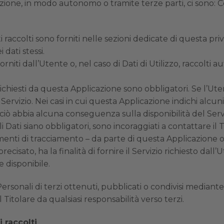
azione, in modo autonomo o tramite terze parti, ci sono: C
 raccolti sono forniti nelle sezioni dedicate di questa priv
 dati stessi.
rniti dall’Utente o, nel caso di Dati di Utilizzo, raccolt
richiesti da questa Applicazione sono obbligatori. Se l’Ut
ervizio. Nei casi in cui questa Applicazione indichi alcuni 
ciò abbia alcuna conseguenza sulla disponibilità del Serviz
Dati siano obbligatori, sono incoraggiati a contattare il T
menti di tracciamento – da parte di questa Applicazione o dei
ato, ha la finalità di fornire il Servizio richiesto dall’Ute
 disponibile.
Personali di terzi ottenuti, pubblicati o condivisi mediant
l Titolare da qualsiasi responsabilità verso terzi.
 raccolti