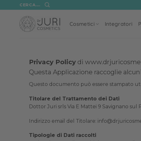
Salta
CERCA....
ai
contenuti
Cosmetici
Integratori
P
Privacy Policy
di www.drjuricosmet
Questa Applicazione raccoglie alcuni
Questo documento può essere stampato utiliz
Titolare del Trattamento dei Dati
Dottor Juri srls Via E Mattei 9 Savignano su
Indirizzo email del Titolare:
info@drjuricosmet
Tipologie di Dati raccolti