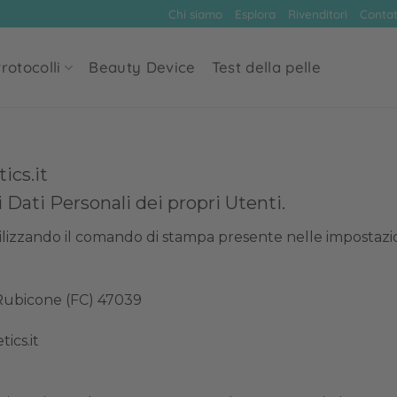
Chi siamo
Esplora
Rivenditori
Contat
rotocolli
Beauty Device
Test della pelle
ics.it
 Dati Personali dei propri Utenti.
zando il comando di stampa presente nelle impostazioni
l Rubicone (FC) 47039
ics.it