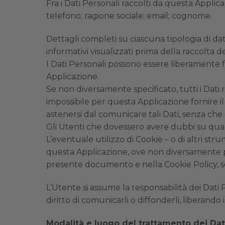
Fra i Dati Personali raccolti da questa Applic
telefono; ragione sociale; email; cognome.
Dettagli completi su ciascuna tipologia di dati
informativi visualizzati prima della raccolta dei
I Dati Personali possono essere liberamente fo
Applicazione.
Se non diversamente specificato, tutti i Dati 
impossibile per questa Applicazione fornire il S
astenersi dal comunicare tali Dati, senza che 
Gli Utenti che dovessero avere dubbi su quali 
L’eventuale utilizzo di Cookie – o di altri stru
questa Applicazione, ove non diversamente precis
presente documento e nella Cookie Policy, se
L’Utente si assume la responsabilità dei Dati 
diritto di comunicarli o diffonderli, liberando i
Modalità e luogo del trattamento dei Dati