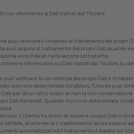
i con riferimento ai Dati trattati dal Titolare.
nte può revocare il consenso al trattamento dei propri 
nte può opporsi al trattamento dei propri Dati quando es
osizione sono indicati nella sezione sottostante.
d ottenere informazioni sui Dati trattati dal Titolare, su 
nte può verificare la correttezza dei propri Dati e richied
ndo ricorrono determinate condizioni, l’Utente può richi
rà i Dati per alcun altro scopo se non la loro conservazione.
opri Dati Personali. Quando ricorrono determinate condizi
olare.
ro titolare. L’Utente ha diritto di ricevere i propri Dati in
fattibile, di ottenerne il trasferimento senza ostacoli ad
trumenti automatizzati ed il trattamento è basato sul con