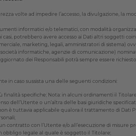
rezza volte ad impedire l’accesso, la divulgazione, la mod
umenti informatici e/o telematici, con modalità organizz
cuni casi, potrebbero avere accesso ai Dati altri soggetti co
ciale, marketing, legali, amministratori di sistema) ovver
der, società informatiche, agenzie di comunicazione) nomina
aggiornato dei Responsabili potrà sempre essere richiesto
tente in caso sussista una delle seguenti condizioni:
 finalità specifiche; Nota: in alcuni ordinamenti il Titola
so dell’Utente o un’altra delle basi giuridiche specificat
n è tuttavia applicabile qualora il trattamento di Dati Pe
sonali;
 un contratto con l’Utente e/o all’esecuzione di misure pr
obbligo legale al quale è soggetto il Titolare;