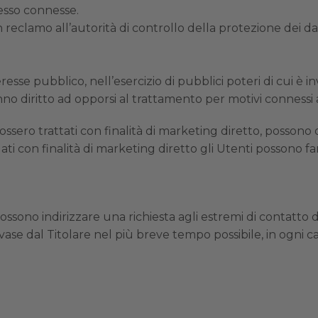
 esso connesse.
eclamo all’autorità di controllo della protezione dei da
resse pubblico, nell’esercizio di pubblici poteri di cui è 
nno diritto ad opporsi al trattamento per motivi connessi a
i fossero trattati con finalità di marketing diretto, posso
 dati con finalità di marketing diretto gli Utenti possono fa
i possono indirizzare una richiesta agli estremi di contatt
evase dal Titolare nel più breve tempo possibile, in ogni 