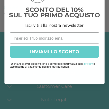
SCONTO DEL 10%
SUL TUO PRIMO ACQUISTO
Valutato
5
45,00
€
su 5
Iscriviti alla nostra newsletter
INVIAMI LO SCONTO
Dichiaro di aver preso visione e compreso l'informativa sulla
privacy
e
acconsento al trattamento dei miei dati personali.
Dr. Juri Cosmetics
Customer Care
Note Legali