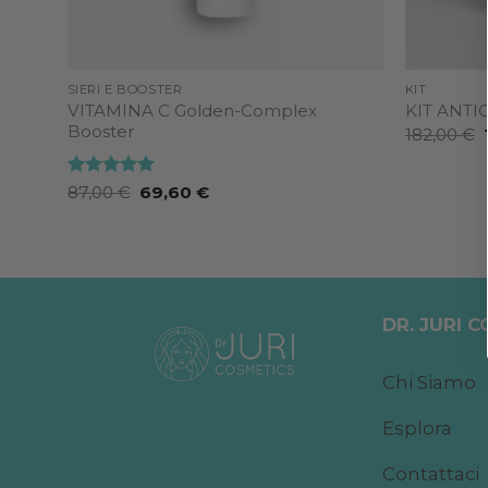
SIERI E BOOSTER
KIT
VITAMINA C Golden-Complex
KIT ANTI
Booster
I
182,00
€
Valutato
5
Il
Il
87,00
€
69,60
€
prezzo
prezzo
su 5
originale
attuale
era:
è:
87,00 €.
69,60 €.
DR. JURI 
Chi Siamo
Esplora
Contattaci