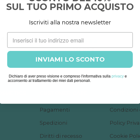
SUL TUO PRIMO ACQUISTO
Iscriviti alla nostra newsletter
KIT
OSSIDANTE – ILLUMINANTE
KIT COLLAGENE
l
Il
164,60
€
prezzo
prezzo
originale
attuale
Valutato
5
132,00
€
era:
è:
su 5
182,00 €.
164,60 €.
INVIAMI LO SCONTO
Dichiaro di aver preso visione e compreso l'informativa sulla
privacy
e
acconsento al trattamento dei miei dati personali.
COSMETICS
CUSTOMER CARE
NOTE LEGA
Pagamenti
Condizioni 
Spedizioni
Policy Priv
Diritti di recesso
Cookie Poli