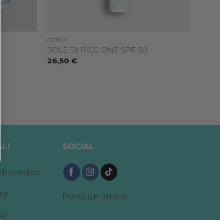
CREME
SOLE DI RICCIONE SPF 50
26,50
€
LI
SOCIAL
di vendita
acy
Porta un amico
cy