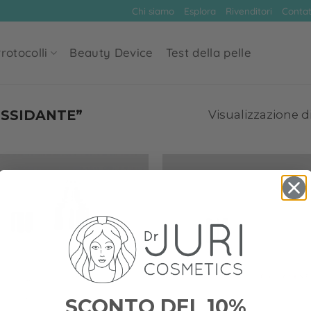
Chi siamo
Esplora
Rivenditori
Contat
rotocolli
Beauty Device
Test della pelle
OSSIDANTE”
Visualizzazione di
Add to
wishlist
SCONTO DEL 10%