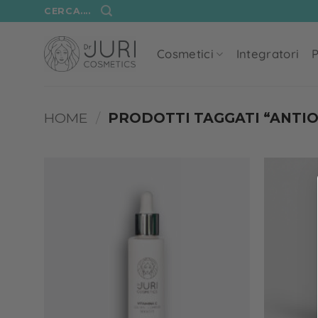
Salta
CERCA....
ai
contenuti
Cosmetici
Integratori
P
HOME
/
PRODOTTI TAGGATI “ANTI
Add to
wishlist