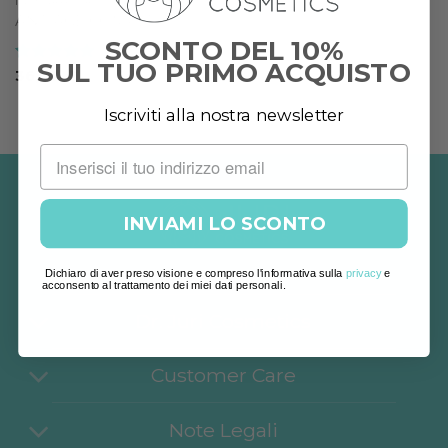
INTEGRATORI
ANTIAGE COMPLEX
SCONTO DEL 10%
SUL TUO PRIMO ACQUISTO
Valutato
5
36,00
€
su 5
Iscriviti alla nostra newsletter
INVIAMI LO SCONTO
Dichiaro di aver preso visione e compreso l'informativa sulla
privacy
e
acconsento al trattamento dei miei dati personali.
Dr. Juri Cosmetics
Customer Care
Note Legali