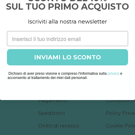
SUL TUO PRIMO ACQUISTO
Iscriviti alla nostra newsletter
INVIAMI LO SCONTO
Dichiaro di aver preso visione e compreso l'informativa sulla
privacy
e
acconsento al trattamento dei miei dati personali.
COSMETICS
CUSTOMER CARE
NOTE LEGA
Pagamenti
Condizioni 
Spedizioni
Policy Priv
Diritti di recesso
Cookie Poli