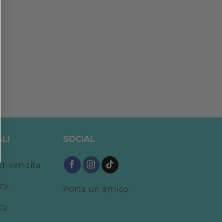
LI
SOCIAL
di vendita
acy
Porta un amico
cy