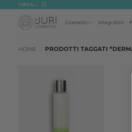
Salta
CERCA....
ai
contenuti
Cosmetici
Integratori
P
HOME
/
PRODOTTI TAGGATI “DERM
Add to
wishlist