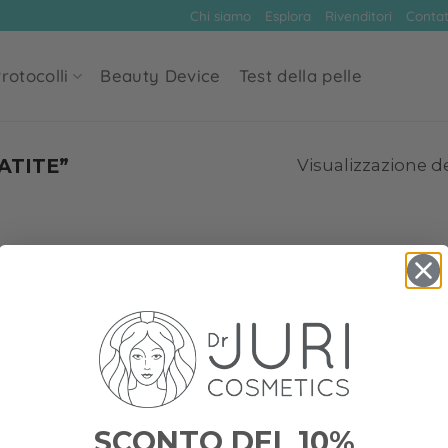
Chi siamo
Esplora
Rivenditori
Contat
rotocolli
Beauty Device
Test della pelle
ATITE”
Visualizzazione de
SCONTO DEL 10%