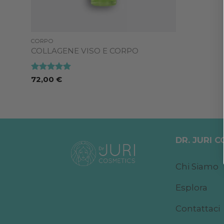
CORPO
COLLAGENE VISO E CORPO
Valutato
5
72,00
€
su 5
DR. JURI 
Chi Siamo
Esplora
Contattaci