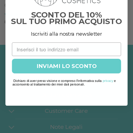
Complex Booster
SCONTO DEL 10%
SUL TUO PRIMO ACQUISTO
Valutato
5
Il
Il
87,00
€
69,60
€
prezzo
prezzo
su 5
originale
attuale
Iscriviti alla nostra newsletter
era:
è:
87,00 €.
69,60 €.
INVIAMI LO SCONTO
Dichiaro di aver preso visione e compreso l'informativa sulla
privacy
e
acconsento al trattamento dei miei dati personali.
Dr. Juri Cosmetics
Customer Care
Note Legali