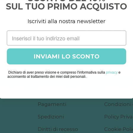
SUL TUO PRIMO ACQUISTO
Iscriviti alla nostra newsletter
KIT
O IALURONICO
KIT IDRATAZIONE INTENSA
Valutato
5
168,00
€
su 5
INVIAMI LO SCONTO
Dichiaro di aver preso visione e compreso l'informativa sulla
privacy
e
acconsento al trattamento dei miei dati personali.
COSMETICS
CUSTOMER CARE
NOTE LEGA
Pagamenti
Condizioni 
Spedizioni
Policy Priv
Diritti di recesso
Cookie Poli