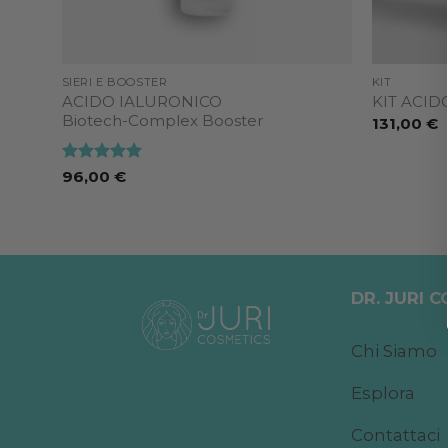
SIERI E BOOSTER
KIT
ACIDO IALURONICO
KIT ACID
Biotech-Complex Booster
131,00
€
Valutato
5
96,00
€
su 5
DR. JURI 
Chi Siamo
Esplora
Contattaci