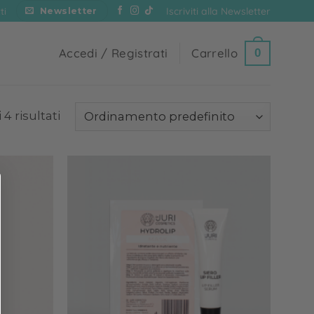
Iscriviti alla Newsletter
ti
Newsletter
Accedi / Registrati
Carrello
0
 4 risultati
Add to
Add to
wishlist
wishlist