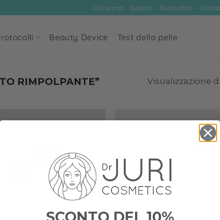
Chi siamo
Esplora
Rivenditori
Contat
rotocolli
Beauty Device
Test della pelle
TTO RIMPOLPANTE”
Visualizzazione di
Add to
wishlist
SCONTO DEL 10%