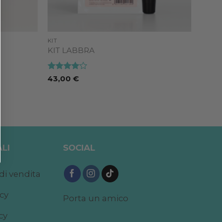
KIT
KIT LABBRA
Valutato
43,00
€
4
su 5
LI
SOCIAL
di vendita
acy
Porta un amico
cy