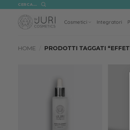
Salta
CERCA....
ai
contenuti
Cosmetici
Integratori
P
HOME
/
PRODOTTI TAGGATI “EFFE
Add to
wishlist