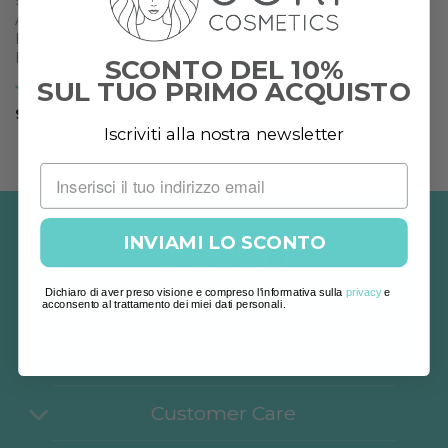
SIERI E BOOSTER
CORPO
ACIDO IALURONICO
COLLAGENE VISO E
Biotech-Complex
CORPO
Booster
SCONTO DEL 10%
SUL TUO PRIMO ACQUISTO
Valutato
5
72,00
€
su 5
Valutato
5
96,00
€
su 5
Iscriviti alla nostra newsletter
INVIAMI LO SCONTO
Dichiaro di aver preso visione e compreso l'informativa sulla
privacy
e
acconsento al trattamento dei miei dati personali.
Dr. Juri Cosmetics
Customer Care