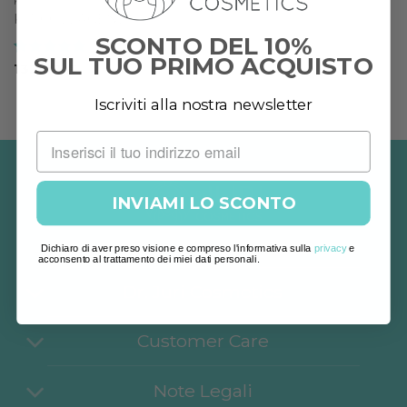
KIT
KIT COLLAGENE
SCONTO DEL 10%
SUL TUO PRIMO ACQUISTO
Valutato
5
132,00
€
su 5
Iscriviti alla nostra newsletter
INVIAMI LO SCONTO
Dichiaro di aver preso visione e compreso l'informativa sulla
privacy
e
acconsento al trattamento dei miei dati personali.
Dr. Juri Cosmetics
Customer Care
Note Legali