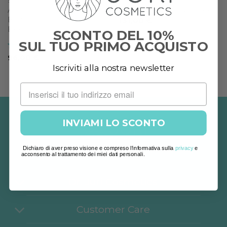
SIERI E BOOSTER
KIT
ACIDO IALURONICO
KIT ACIDO IALURONICO
Biotech-Complex
131,00
€
Booster
SCONTO DEL 10%
SUL TUO PRIMO ACQUISTO
Valutato
5
96,00
€
su 5
Iscriviti alla nostra newsletter
INVIAMI LO SCONTO
Dichiaro di aver preso visione e compreso l'informativa sulla
privacy
e
acconsento al trattamento dei miei dati personali.
Dr. Juri Cosmetics
Customer Care