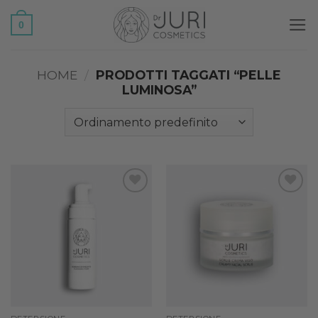
Salta
0
ai
contenuti
HOME
/
PRODOTTI TAGGATI “PELLE
LUMINOSA”
Add to
Add to
wishlist
wishlist