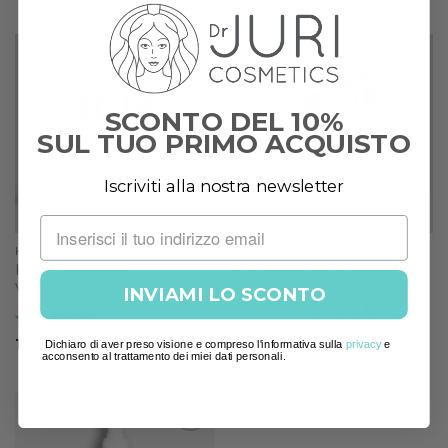
su 5
originale
attuale
era:
è:
87,00 €.
69,60 €.
Add to
Add to
wishlist
wishlist
SCONTO DEL 10%
SUL TUO PRIMO ACQUISTO
Iscriviti alla nostra newsletter
KIT
KIT
KIT IDRATANTE –
KIT ANTIOSSIDANTE –
VITAMINICO
ILLUMINANTE
INVIAMI LO SCONTO
Il
Il
182,00
€
164,60
€
prezzo
prezzo
originale
attuale
Valutato
5
148,00
€
Dichiaro di aver preso visione e compreso l'informativa sulla
privacy
e
era:
è:
su 5
acconsento al trattamento dei miei dati personali.
182,00 €.
164,60 €.
Add to