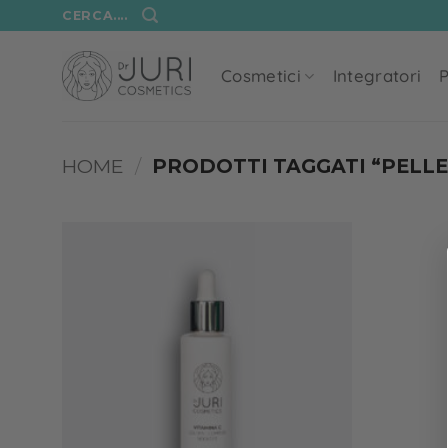
Salta
CERCA....
ai
contenuti
Cosmetici
Integratori
P
HOME
/
PRODOTTI TAGGATI “PELLE
Add to
wishlist