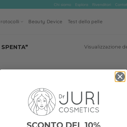
Chi siamo
Esplora
Rivenditori
Contat
rotocolli
Beauty Device
Test della pelle
 SPENTA”
Visualizzazione de
SCONTO DEL 10%