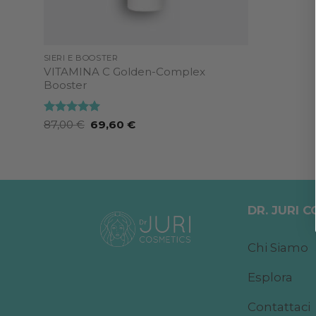
SIERI E BOOSTER
VITAMINA C Golden-Complex
Booster
Valutato
5
Il
Il
87,00
€
69,60
€
prezzo
prezzo
su 5
originale
attuale
era:
è:
87,00 €.
69,60 €.
DR. JURI 
Chi Siamo
Esplora
Contattaci