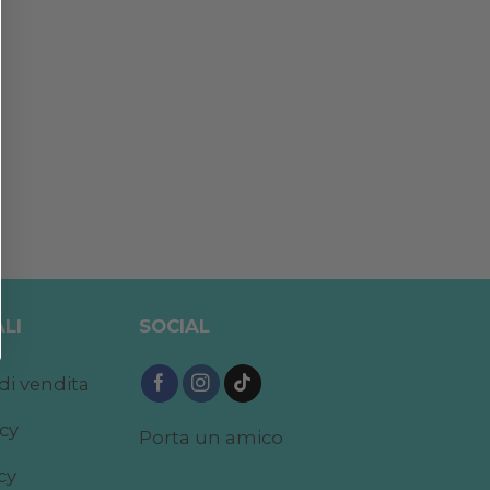
LI
SOCIAL
di vendita
acy
Porta un amico
cy