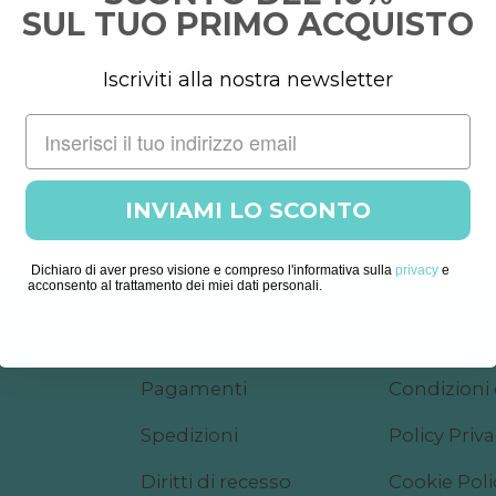
SUL TUO PRIMO ACQUISTO
Iscriviti alla nostra newsletter
INVIAMI LO SCONTO
Dichiaro di aver preso visione e compreso l'informativa sulla
privacy
e
acconsento al trattamento dei miei dati personali.
COSMETICS
CUSTOMER CARE
NOTE LEGA
Pagamenti
Condizioni 
Spedizioni
Policy Priv
Diritti di recesso
Cookie Poli