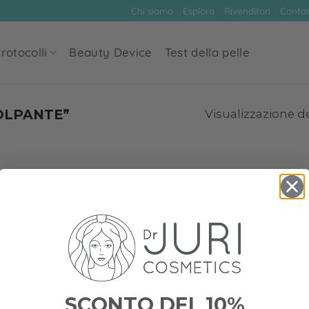
Chi siamo
Esplora
Rivenditori
Contat
rotocolli
Beauty Device
Test della pelle
OLPANTE”
Visualizzazione de
SCONTO DEL 10%