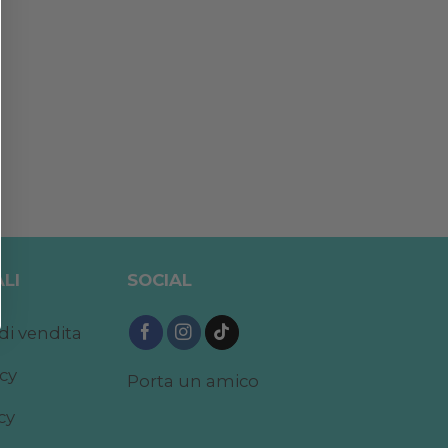
LI
SOCIAL
di vendita
acy
Porta un amico
cy