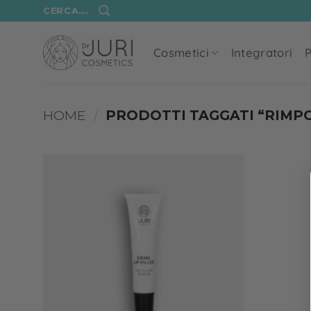
Salta
CERCA....
ai
contenuti
Cosmetici
Integratori
P
HOME
/
PRODOTTI TAGGATI “RIMP
Add to
wishlist