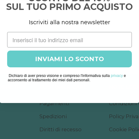
SUL TUO PRIMO ACQUISTO
Iscriviti alla nostra newsletter
INVIAMI LO SCONTO
Dichiaro di aver preso visione e compreso l'informativa sulla
privacy
e
acconsento al trattamento dei miei dati personali.
COSMETICS
CUSTOMER CARE
NOTE LEGA
Pagamenti
Condizioni 
Spedizioni
Policy Priv
Diritti di recesso
Cookie Poli