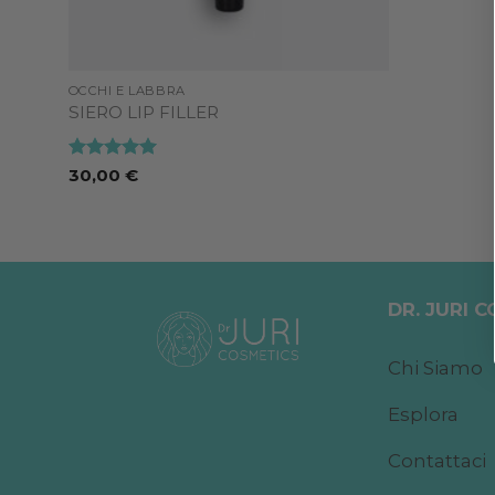
OCCHI E LABBRA
SIERO LIP FILLER
Valutato
5
30,00
€
su 5
DR. JURI 
Chi Siamo
Esplora
Contattaci