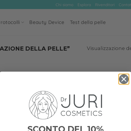
Chi siamo
Esplora
Rivenditori
Contat
rotocolli
Beauty Device
Test della pelle
AZIONE DELLA PELLE”
Visualizzazione de
SCONTO DEL 10%