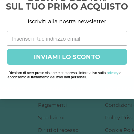
SUL TUO PRIMO ACQUISTO
Iscriviti alla nostra newsletter
INVIAMI LO SCONTO
Dichiaro di aver preso visione e compreso l'informativa sulla
privacy
e
acconsento al trattamento dei miei dati personali.
COSMETICS
CUSTOMER CARE
NOTE LEGA
Pagamenti
Condizioni 
Spedizioni
Policy Priv
Diritti di recesso
Cookie Poli