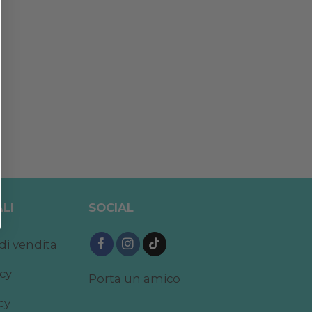
LI
SOCIAL
di vendita
acy
Porta un amico
cy