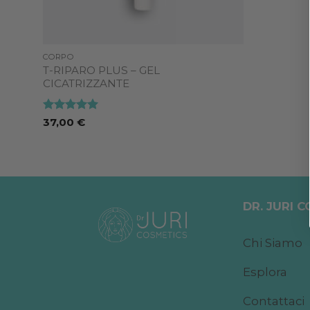
CORPO
T-RIPARO PLUS – GEL
CICATRIZZANTE
Valutato
5
37,00
€
su 5
DR. JURI 
Chi Siamo
Esplora
Contattaci