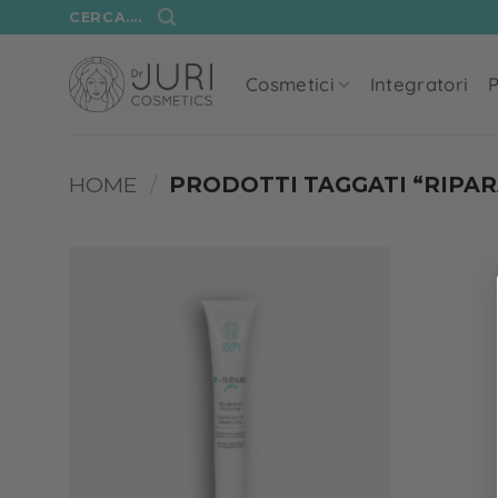
Salta
CERCA....
ai
contenuti
Cosmetici
Integratori
P
HOME
/
PRODOTTI TAGGATI “RIPAR
Add to
wishlist