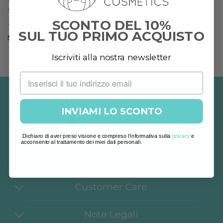
SIERI E BOOSTER
SPICU SKIN-COMPLEX
SCONTO DEL 10%
SUL TUO PRIMO ACQUISTO
Valutato
5
55,00
€
su 5
Iscriviti alla nostra newsletter
INVIAMI LO SCONTO
Dichiaro di aver preso visione e compreso l'informativa sulla
privacy
e
acconsento al trattamento dei miei dati personali.
Dr. Juri Cosmetics
Customer Care
Note Legali