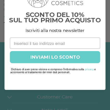
CORPO
COLLAGENE VISO E
CORPO
SCONTO DEL 10%
SUL TUO PRIMO ACQUISTO
Valutato
5
72,00
€
su 5
Iscriviti alla nostra newsletter
INVIAMI LO SCONTO
Dichiaro di aver preso visione e compreso l'informativa sulla
privacy
e
acconsento al trattamento dei miei dati personali.
Dr. Juri Cosmetics
Customer Care