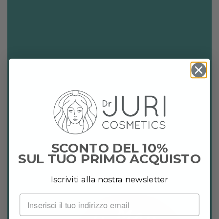
SCONTO DEL 10%
SUL TUO PRIMO ACQUISTO
Iscriviti alla nostra newsletter
M
A
N
E
A
D
L
I
N