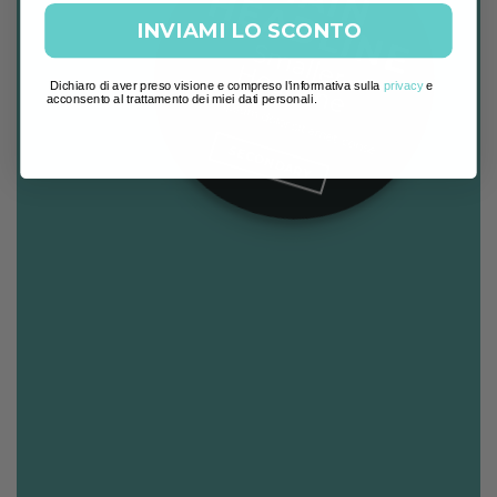
I
H
E
INVIAMI LO SCONTO
S
m
a
r
e
a
d
lin
lle
H
e
Dichiaro di aver preso visione e compreso l'informativa sulla
privacy
e
Lorem ipsum dolor sit amet, conse.
acconsento al trattamento dei miei dati personali.
SECONDARY