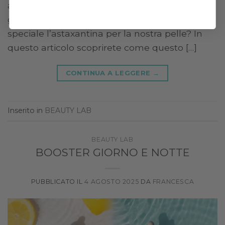
alcune alghe marine e di creature come i
gamberi e i salmoni. Ma cosa rende così
speciale l’astaxantina per la nostra pelle? In
questo articolo scoprirete come questo […]
CONTINUA A LEGGERE
→
Inserito in
BEAUTY LAB
BEAUTY LAB
BOOSTER GIORNO E NOTTE
PUBBLICATO IL
4 AGOSTO 2025
DA
FRANCESCA