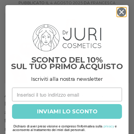
PUBBLICATO IL
4 AGOSTO 2025
DA
FRANCESCA
SCONTO DEL 10%
SUL TUO PRIMO ACQUISTO
Iscriviti alla nostra newsletter
Astaxantina: un antiossidante straordinario per
la pelle L’astaxantina è un potente
INVIAMI LO SCONTO
antiossidante naturale che appartiene alla
famiglia dei carotenoidi. Questo composto è
Dichiaro di aver preso visione e compreso l'informativa sulla
privacy
e
responsabile del colore rosso brillante di
acconsento al trattamento dei miei dati personali.