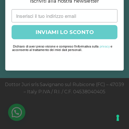
Iscriviti alla nostra newsletter
Customer Care
Note Legali
INVIAMI LO SCONTO
Dichiaro di aver preso visione e compreso l'informativa sulla
privacy
e
acconsento al trattamento dei miei dati personali.
Dottor Juri srls Savignano sul Rubicone (FC) – 47039
– Italy P.IVA / R.I. / C.F. 04538040405