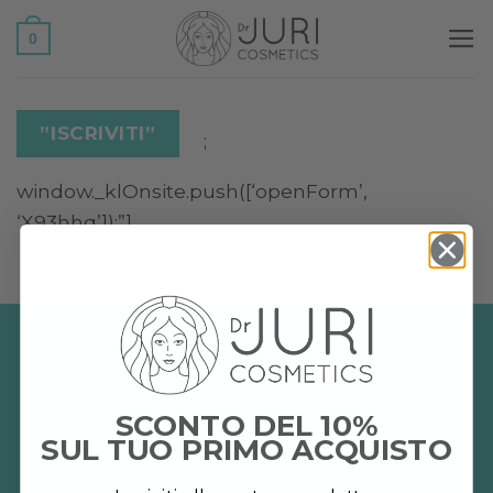
Salta
0
ai
contenuti
”ISCRIVITI”
;
window._klOnsite.push([‘openForm’,
‘X93hhq’]);”]
SCONTO DEL 10%
SUL TUO PRIMO ACQUISTO
Dr. Juri Cosmetics