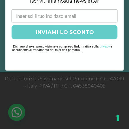
Iscriviti alla nostra newsletter
Customer Care
Note Legali
INVIAMI LO SCONTO
Dichiaro di aver preso visione e compreso l'informativa sulla
privacy
e
acconsento al trattamento dei miei dati personali.
Dottor Juri srls Savignano sul Rubicone (FC) – 47039
– Italy P.IVA / R.I. / C.F. 04538040405