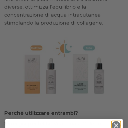
diverse, ottimizza l’equilibrio e la
concentrazione di acqua intracutanea
stimolando la produzione di collagene.
Perché utilizzare entrambi?
Sinergia perfetta:
Vitamina C Golden-