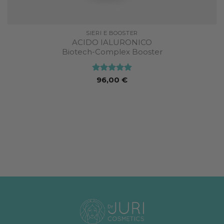
SIERI E BOOSTER
ACIDO IALURONICO
Biotech-Complex Booster
Valutato
5
96,00
€
su 5