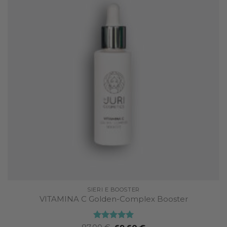
wishlist
SIERI E BOOSTER
VITAMINA C Golden-Complex Booster
Valutato
Il
5
Il