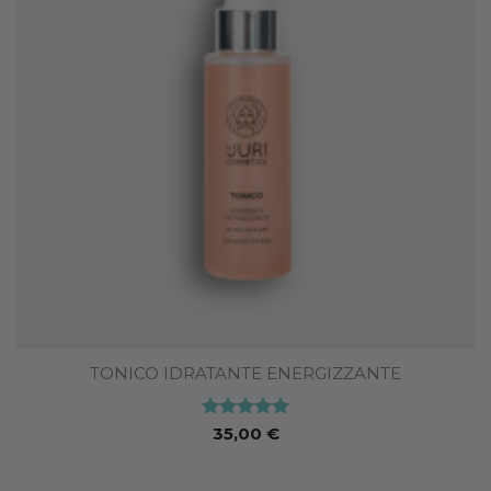
TONICO IDRATANTE ENERGIZZANTE
Valutato
5
35,00
€
su 5