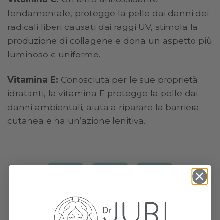
fondamentale, protegge la pelle dai danni dei
radicali liberi causati dai raggi UV, stimola la
produzione di collagene e dona un aspetto più
luminoso e uniforme.
Vitamina E:
Conosciuta per le sue proprietà
idratanti, la vitamina E protegge la pelle dai
danni ambientali, aiuta a riparare la barriera
cutanea e ha un’azione lenitiva.