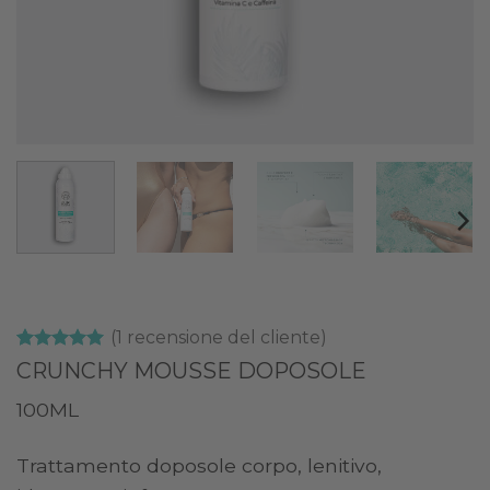
(
1
recensione del cliente)
Valutato
1
5
CRUNCHY MOUSSE DOPOSOLE
su 5 su
base di
100ML
recensioni
Trattamento doposole corpo, lenitivo,