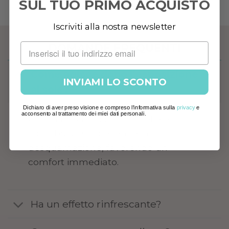
SUL TUO PRIMO ACQUISTO
Iscriviti alla nostra newsletter
DOMANDE FREQUENTI
Come agisce dopo l’esposizione
INVIAMI LO SCONTO
al sole?
Dichiaro di aver preso visione e compreso l'informativa sulla
privacy
e
acconsento al trattamento dei miei dati personali.
Calma i rossori, idrata la pelle e
contribuisce a prevenire la
desquamazione, favorendo un
comfort immediato.
Ha un effetto rinfrescante?