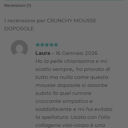
Recensioni (1)
1 recensione per
CRUNCHY MOUSSE
DOPOSOLE
Valutato
5
Laura
–
16 Gennaio 2026
su 5
Ho la pelle chiarissima e mi
scotto sempre,, ho provato di
tutto ma nulla come questa
mousse doposole si assorbe
subito fa quel rumore
croccante simpatico e
soddisfacente e mi ha evitato
la spellatura. Usata con l’olio
collagene viso-corpo è una