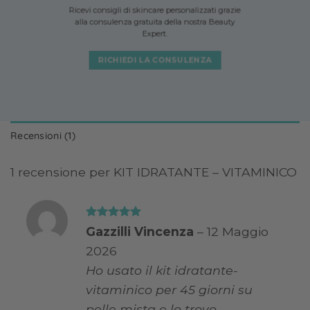
Ricevi consigli di skincare personalizzati grazie
alla consulenza gratuita della nostra Beauty
Expert.
RICHIEDI LA CONSULENZA
Recensioni (1)
1 recensione per
KIT IDRATANTE – VITAMINICO
Valutato
5
Gazzilli Vincenza
–
12 Maggio
su 5
2026
Ho usato il kit idratante-
vitaminico per 45 giorni su
pelle mista e lo trovo