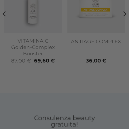
wishlist
wishlist
VITAMINA C
ANTIAGE COMPLEX
Golden-Complex
Booster
Il
Il
87,00
€
69,60
€
36,00
€
prezzo
prezzo
originale
attuale
era:
è:
87,00 €.
69,60 €.
Consulenza beauty
gratuita!