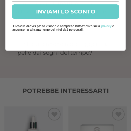
benefici su pelli
mature
grazie
INVIAMI LO SCONTO
all’azione sinergica di idratazione e
vitamine.
Dichiaro di aver preso visione e compreso l'informativa sulla
privacy
e
acconsento al trattamento dei miei dati personali.
Il kit aiuta anche a proteggere la
pelle dai segni del tempo?
POTREBBE INTERESSARTI
Add to
Add to