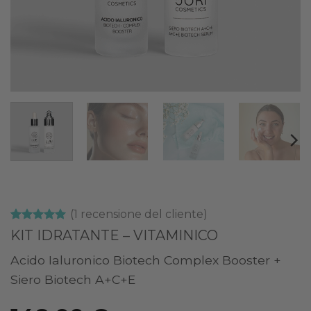
(
1
recensione del cliente)
Valutato
1
5
KIT IDRATANTE – VITAMINICO
su 5 su
base di
Acido Ialuronico Biotech Complex Booster +
recensioni
Siero Biotech A+C+E