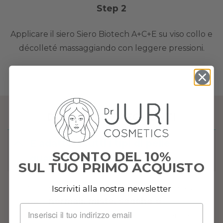
Step 2
Applicare il siero Siero Biotech A+C+E su viso collo e
décolleté massaggiando con leggere pressioni.
DOMANDE FREQUENTI
È adatto a tutti i tipi di pelle
SCONTO DEL 10%
quando usato insieme?
SUL TUO PRIMO ACQUISTO
Sì, il kit è formulato per funzionare su
Iscriviti alla nostra newsletter
pelli
normali, miste, secche o
sensibili
, con effetti particolarmente