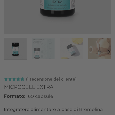
(
1
recensione del cliente)
Valutato
1
5
MICROCELL EXTRA
su 5 su
base di
Formato:
60 capsule
recensioni
Integratore alimentare a base di Bromelina