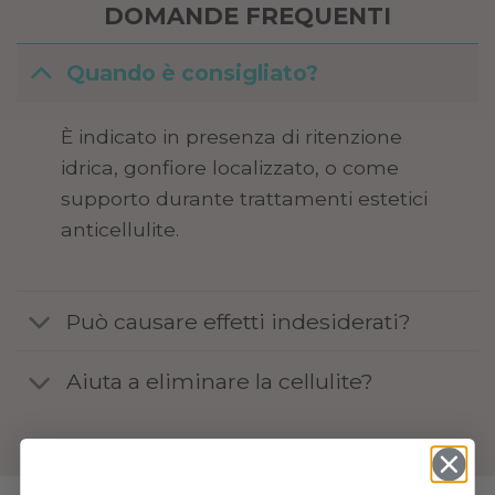
DOMANDE FREQUENTI
Quando è consigliato?
È indicato in presenza di ritenzione
idrica, gonfiore localizzato, o come
supporto durante trattamenti estetici
anticellulite.
Può causare effetti indesiderati?
Aiuta a eliminare la cellulite?