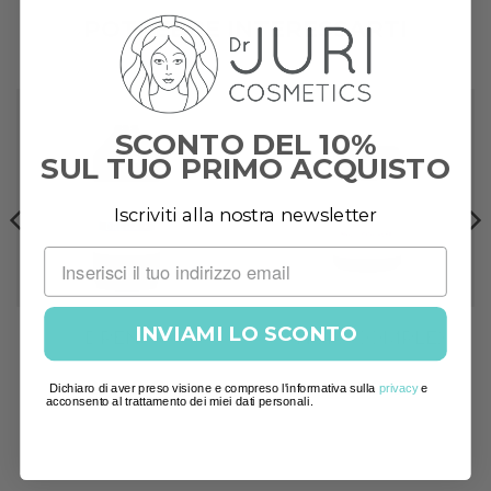
POTREBBE INTERESSARTI
SCONTO DEL 10%
SUL TUO PRIMO ACQUISTO
Add to
Add to
wishlist
wishlist
Iscriviti alla nostra newsletter
INVIAMI LO SCONTO
DRENA+
ANGIO COMPLEX
29,00
€
41,00
€
Dichiaro di aver preso visione e compreso l'informativa sulla
privacy
e
acconsento al trattamento dei miei dati personali.