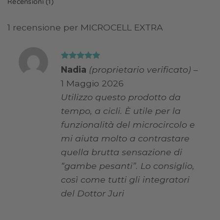
Recensioni (1)
1 recensione per
MICROCELL EXTRA
Valutato
5
Nadia
(proprietario verificato)
–
su 5
1 Maggio 2026
Utilizzo questo prodotto da
tempo, a cicli. È utile per la
funzionalità del microcircolo e
mi aiuta molto a contrastare
quella brutta sensazione di
“gambe pesanti”. Lo consiglio,
così come tutti gli integratori
del Dottor Juri