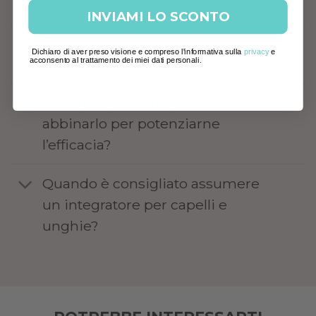
INVIAMI LO SCONTO
Quanto tempo serve per notare
Dichiaro di aver preso visione e compreso l'informativa sulla
privacy
e
acconsento al trattamento dei miei dati personali.
miglioramenti?
Con quali prodotti posso
abbinarlo per potenziarne
l’efficacia?
Quando è consigliato assumere
un integratore per capelli e
unghie?