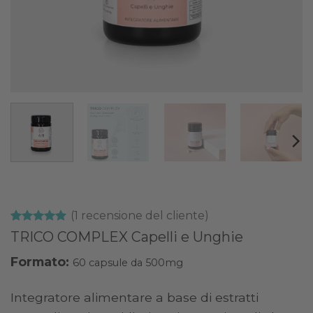
(
1
recensione del cliente)
Valutato
1
5
TRICO COMPLEX Capelli e Unghie
su 5 su
base di
Formato:
60 capsule da 500mg
recensioni
Integratore alimentare a base di estratti