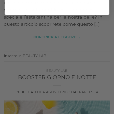
alcune alghe marine e di creature come i
gamberi e i salmoni. Ma cosa rende così
speciale l’astaxantina per la nostra pelle? In
questo articolo scoprirete come questo […]
CONTINUA A LEGGERE
→
Inserito in
BEAUTY LAB
BEAUTY LAB
BOOSTER GIORNO E NOTTE
PUBBLICATO IL
4 AGOSTO 2025
DA
FRANCESCA