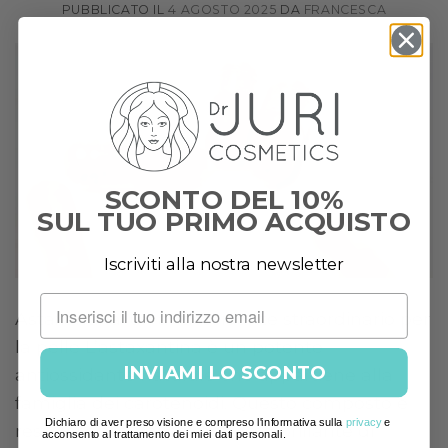
PUBBLICATO IL
4 AGOSTO 2025
DA
FRANCESCA
SCONTO DEL 10%
SUL TUO PRIMO ACQUISTO
Iscriviti alla nostra newsletter
Astaxantina: un antiossidante straordinario per
la pelle L’astaxantina è un potente
INVIAMI LO SCONTO
antiossidante naturale che appartiene alla
famiglia dei carotenoidi. Questo composto è
Dichiaro di aver preso visione e compreso l'informativa sulla
privacy
e
responsabile del colore rosso brillante di
acconsento al trattamento dei miei dati personali.