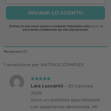
INVIAMI LO SCONTO
Dichiaro di aver preso visione e compreso l'informativa sulla
privacy
e
acconsento al trattamento dei miei dati personali.
Recensioni (1)
1 recensione per
ANTIAGE COMPLEX
Valutato
5
Lara Luccarini
–
30 Gennaio
su 5
2026
Sono un estetista specializzata
con esperienza decennale. Mi