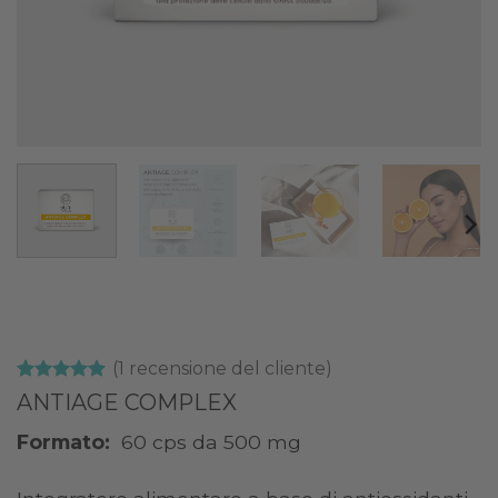
(
1
recensione del cliente)
Valutato
1
5
ANTIAGE COMPLEX
su 5 su
base di
Formato:
60 cps da 500 mg
recensioni