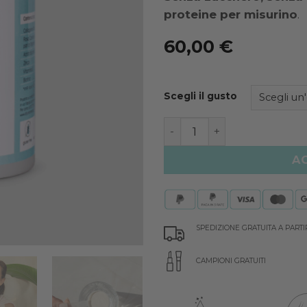
proteine per misurino
.
60,00
€
Scegli il gusto
COLLAGENE Beauty Powde
A
SPEDIZIONE GRATUITA A PARTI
CAMPIONI GRATUITI