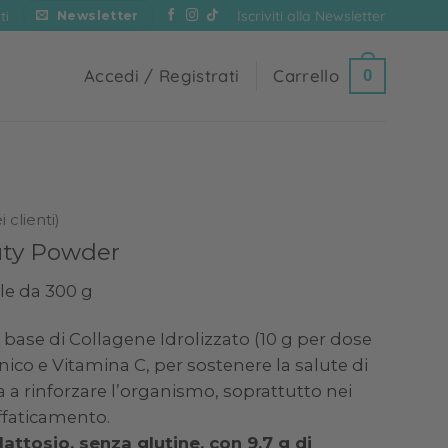
Iscriviti alla Newsletter
ti
Newsletter
Accedi / Registrati
Carrello
0
 clienti)
ty Powder
ile da 300 g
 base di Collagene Idrolizzato (10 g per dose
onico e Vitamina C, per sostenere la salute di
a a rinforzare l’organismo, soprattutto nei
faticamento.
attosio, senza glutine, con 9,7 g di