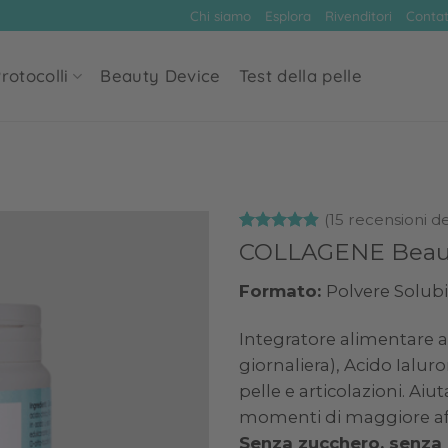
Chi siamo
Esplora
Rivenditori
Contat
rotocolli
Beauty Device
Test della pelle
(
15
recensioni dei
Valutato
15
COLLAGENE Beau
4.87
su 5
su base di
Add to
Formato:
Polvere Solub
recensioni
wishlist
Integratore alimentare a
giornaliera), Acido Ialur
pelle e articolazioni.
Aiut
momenti di maggiore af
Senza zucchero, senza l