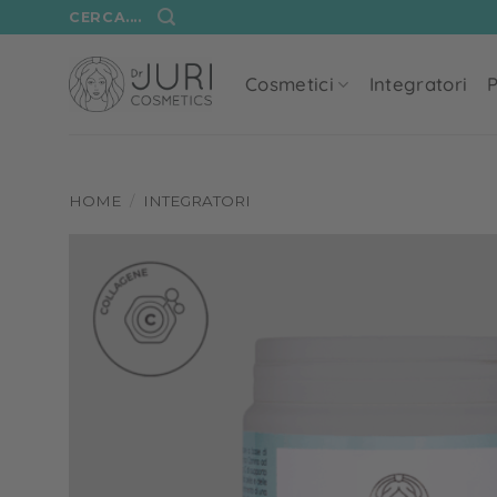
Salta
CERCA....
ai
contenuti
Cosmetici
Integratori
P
HOME
/
INTEGRATORI