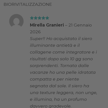
BIORIVITALIZZAZIONE
Valutato
5
Mirella Granieri
–
21 Gennaio
su 5
2026
Super!! Ho acquistato il siero
illuminante antietà e il
collagene come integratore e i
risultati dopo solo 10 gg sono
sorprendenti. Tornata dalle
vacanze ho una pelle idratata
compatta e per niente
segnata dal sole. Il siero ha
una texture leggera, non unge,
e illumina, ha un profumo
davvero gradevole.