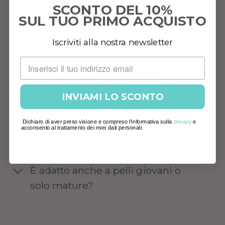
Perché lavora in profondità e in
SCONTO DEL 10%
superficie: l’integratore nutre la pelle
SUL TUO PRIMO ACQUISTO
dall’interno, mentre il cosmetico
Iscriviti alla nostra newsletter
agisce direttamente sul tono e sulla
texture cutanea, offrendo un effetto
visibile più completo e duraturo.
INVIAMI LO SCONTO
Quanto dura il trattamento e
Dichiaro di aver preso visione e compreso l'informativa sulla
privacy
e
quando si vedono i primi
acconsento al trattamento dei miei dati personali.
risultati?
È adatto anche a pelli giovani o
solo mature?