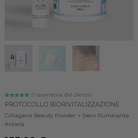
(
1
recensione del cliente)
Valutato
1
5
PROTOCOLLO BIORIVITALIZZAZIONE
su 5 su
base di
Collagene Beauty Powder + Siero Illuminante
recensioni
Antietà