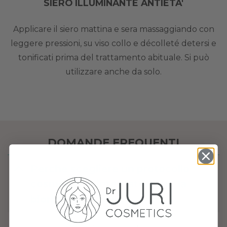
SIERO ILLUMINANTE ANTIETA'
Applicare il siero mattina e sera massaggiando con
leggere pressioni, su viso collo e décolleté detersi e
tonificati prima del trattamento abituale. Si può
utilizzare anche da solo.
DOMANDE FREQUENTI
Perché scegliere un protocollo
cosmetico + integratore per la
biorivitalizzazione?