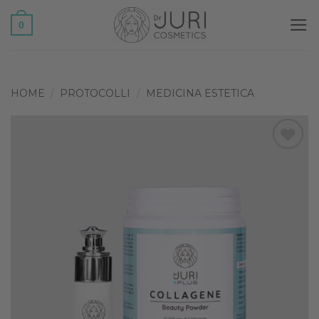
Salta
0
ai
contenuti
HOME
/
PROTOCOLLI
/
MEDICINA ESTETICA
Add to
wishlist