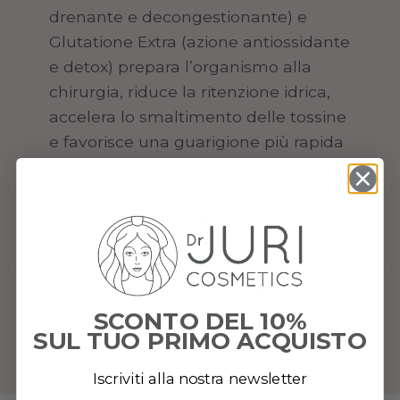
drenante e decongestionante) e
Glutatione Extra (azione antiossidante
e detox) prepara l’organismo alla
chirurgia, riduce la ritenzione idrica,
accelera lo smaltimento delle tossine
e favorisce una guarigione più rapida
Quando e per quanto tempo va
usato?
È compatibile con farmaci o
SCONTO DEL 10%
interventi specifici?
SUL TUO PRIMO ACQUISTO
Iscriviti alla nostra newsletter