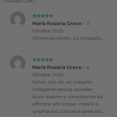
OPERATORIO
Valutato
5
Maria Rosaria Greco
–
3
su 5
Ottobre 2025
Ottimo prodotto. Lo consiglio…
Valutato
5
Maria Rosaria Greco
–
4
su 5
Ottobre 2025
Salve. Uso da un mesetto
collagene beauty powder,
buon sapore e consistenza ed
efficace allo scopo, capelli e
unghia più corposi e pelle più