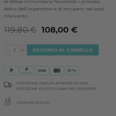
le difese immunitarie favorendo i processi
detox dell’organismo e di recupero nel post-
intervento.
Il
Il
119,80
€
108,00
€
prezzo
prezzo
originale
attuale
PROTOCOLLO PRE E POST OPERATORIO quantità
AGGIUNGI AL CARRELLO
era:
è:
119,80 €.
108,00 €.
SPEDIZIONE GRATUITA A PARTIRE DA 100€
SPEDIZIONE VELOCE IN 24/48 ORE LAVORATIVE
CAMPIONI GRATUITI