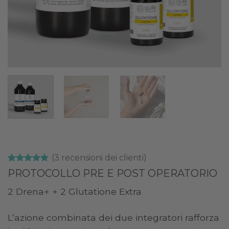
(
3
recensioni dei clienti)
Valutato
3
5
PROTOCOLLO PRE E POST OPERATORIO
su 5 su
base di
2 Drena+ + 2 Glutatione Extra
recensioni
L’azione combinata dei due integratori rafforza