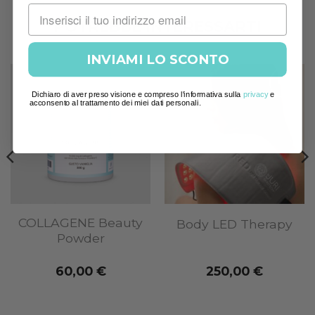
POTREBBE INTERESSARTI
INVIAMI LO SCONTO
Dichiaro di aver preso visione e compreso l'informativa sulla
privacy
e
acconsento al trattamento dei miei dati personali.
Add to
Add to
wishlist
wishlist
COLLAGENE Beauty
Body LED Therapy
Powder
60,00
€
250,00
€
ezzo
tuale