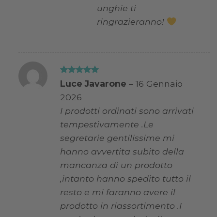
unghie ti
ringrazieranno!
Valutato
5
Luce Javarone
–
16 Gennaio
su 5
2026
I prodotti ordinati sono arrivati
tempestivamente .Le
segretarie gentilissime mi
hanno avvertita subito della
mancanza di un prodotto
,intanto hanno spedito tutto il
resto e mi faranno avere il
prodotto in riassortimento .I